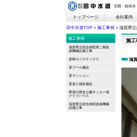
空調・給排水
トップページ
会社案内
田中水道TOP
>
施工事例
>
滋賀県立
施工事例
施工
滋賀県立総合病院第二期改
築機械設備工事
滋
彦根ロジスティクス
某プール施設
某マンション
某老人福祉施設
野洲川歴史公園サッカー場
クラブハウス
滋賀県立総合病院改築機械
設備工事